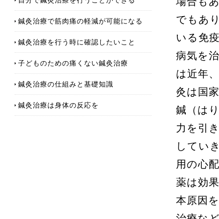
場合も
でもあ
鍼灸治療で筋肉痛の軽減が可能になる
いる免
鍼灸治療を行う時に確認したいこと
病気を
子どものための痛くない鍼灸治療
は近年
鍼灸治療の仕組みと基礎知識
灸は国
鍼灸治療は身体の反応を
鍼（は
力を引
してい
用の心
薬は効
本原因
治療な